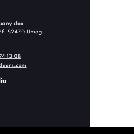
pany doo
9/f, 52470 Umag
74 13 08
doors.com
ia